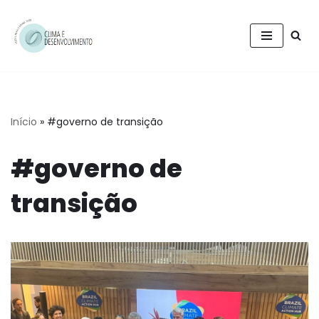
Pular
para
o
conteúdo
Início
»
#governo de transição
#governo de
transição